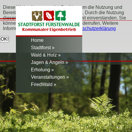
Diese Webseite verwendet Cookies, um die Nutzung und
Bereitstellung der Seite zu verbessern. Durch die Nutzung
dieser Webseite erklären Sie sich damit einverstanden. Sie
können Ihr Einverständnis jederzeit widerrufen. Weitere
Informationen erfahren Sie hier:
Datenschutzerklärung
Home
Stadtforst
Wald & Holz
Jagen & Angeln
Erholung
Veranstaltungen
FriedWald