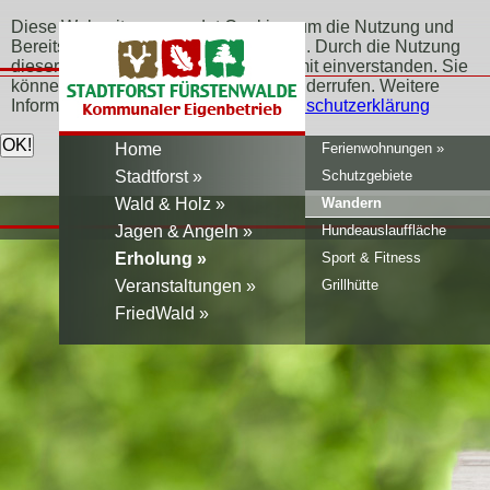
Diese Webseite verwendet Cookies, um die Nutzung und
Bereitstellung der Seite zu verbessern. Durch die Nutzung
dieser Webseite erklären Sie sich damit einverstanden. Sie
können Ihr Einverständnis jederzeit widerrufen. Weitere
Informationen erfahren Sie hier:
Datenschutzerklärung
Home
Ferienwohnungen
Stadtforst
Schutzgebiete
Wald & Holz
Wandern
Jagen & Angeln
Hundeauslauffläche
Erholung
Sport & Fitness
Veranstaltungen
Grillhütte
FriedWald