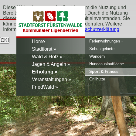
Diese Webseite verwendet Cookies, um die Nutzung und
Bereitstellung der Seite zu verbessern. Durch die Nutzung
dieser Webseite erklären Sie sich damit einverstanden. Sie
können Ihr Einverständnis jederzeit widerrufen. Weitere
Informationen erfahren Sie hier:
Datenschutzerklärung
Home
Ferienwohnungen
Stadtforst
Schutzgebiete
Wald & Holz
Wandern
Jagen & Angeln
Hundeauslauffläche
Erholung
Sport & Fitness
Veranstaltungen
Grillhütte
FriedWald