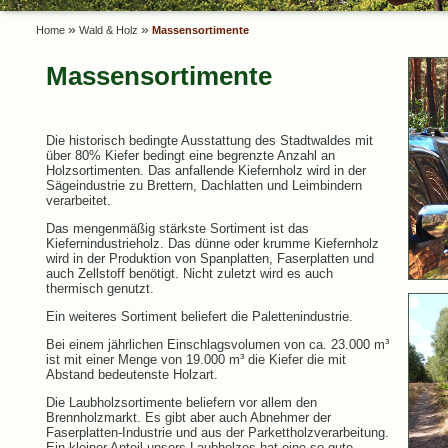
»
»
Home
Wald & Holz
Massensortimente
Massensortimente
Die historisch bedingte Ausstattung des Stadtwaldes mit
über 80% Kiefer bedingt eine begrenzte Anzahl an
Holzsortimenten. Das anfallende Kiefernholz wird in der
Sägeindustrie zu Brettern, Dachlatten und Leimbindern
verarbeitet.
Das mengenmäßig stärkste Sortiment ist das
Kiefernindustrieholz. Das dünne oder krumme Kiefernholz
wird in der Produktion von Spanplatten, Faserplatten und
auch Zellstoff benötigt. Nicht zuletzt wird es auch
thermisch genutzt.
Ein weiteres Sortiment beliefert die Palettenindustrie.
Bei einem jährlichen Einschlagsvolumen von ca. 23.000 m³
ist mit einer Menge von 19.000 m³ die Kiefer die mit
Abstand bedeutenste Holzart.
Die Laubholzsortimente beliefern vor allem den
Brennholzmarkt. Es gibt aber auch Abnehmer der
Faserplatten-Industrie und aus der Parkettholzverarbeitung.
Ein kleiner Anteil unsers Laubholzes hat eine so gute