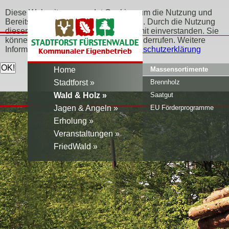
Diese Webseite verwendet Cookies, um die Nutzung und
Bereitstellung der Seite zu verbessern. Durch die Nutzung
dieser Webseite erklären Sie sich damit einverstanden. Sie
können Ihr Einverständnis jederzeit widerrufen. Weitere
Informationen erfahren Sie hier:
Datenschutzerklärung
Home
Massensortimente
Stadtforst
Brennholz
Wald & Holz
Saatgut
Jagen & Angeln
EU Förderprogramme
Erholung
Veranstaltungen
FriedWald